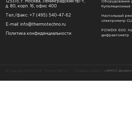
125315, г. Москва, Ленинградский пр-т,
Оборудование д
д. 80, корп. 16, офис 400
Купеляционные 
Тел./факс: +7 (495) 540-47-62
Настольный ре
спектрометр CL
E-mail:
info@thermotechno.ru
POWDIX 600. На
Политика конфиденциальности
дифрактометр
© Copyright 2000–2026 Thermo Techno
Создание сайта —
«ЭЛКОС-Дизайн