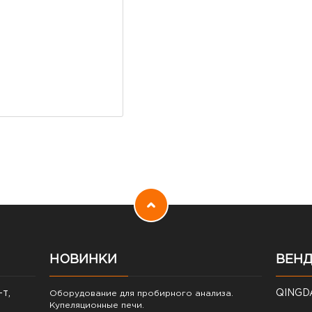
НОВИНКИ
ВЕНД
-т,
QINGD
Оборудование для пробирного анализа.
Купеляционные печи.