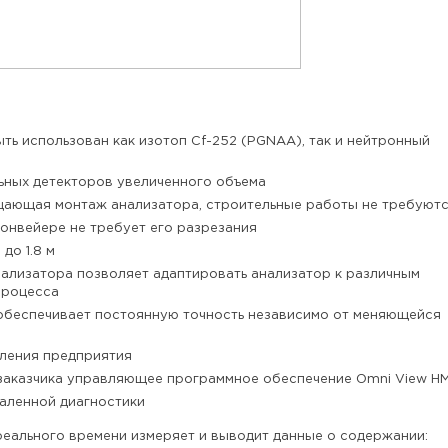
ть использован как изотоп Cf-252 (PGNAA), так и нейтронный
ьных детекторов увеличенного объема
щающая монтаж анализатора, строительные работы не требуют
онвейере не требует его разрезания
до 1.8 м
ализатора позволяет адаптировать анализатор к различным
процесса
обеспечивает постоянную точность независимо от меняющейся
ления предприятия
заказчика управляющее программное обеспечение Omni View HM
аленной диагностики
еального времени измеряет и выводит данные о содержании: