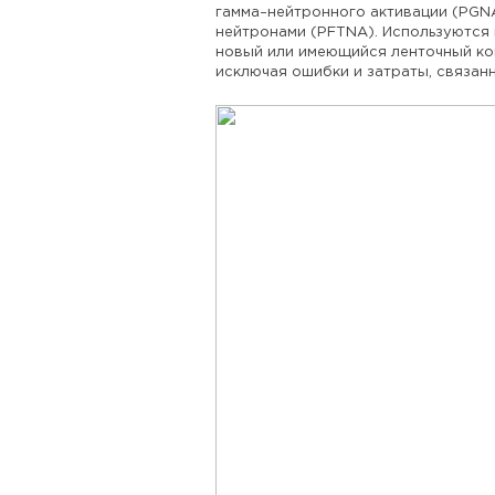
гамма–нейтронного активации (
PGN
нейтронами (
PFTNA
). Используются
новый или имеющийся ленточный ко
исключая ошибки и затраты, связан