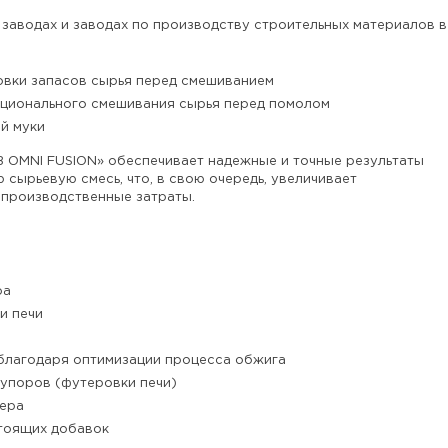
заводах и заводах по производству строительных материалов в
овки запасов сырья перед смешиванием
ционального смешивания сырья перед помолом
й муки
B OMNI FUSION» обеспечивает надежные и точные результаты
сырьевую смесь, что, в свою очередь, увеличивает
 производственные затраты.
ра
и печи
благодаря оптимизации процесса обжига
упоров (футеровки печи)
ьера
тоящих добавок