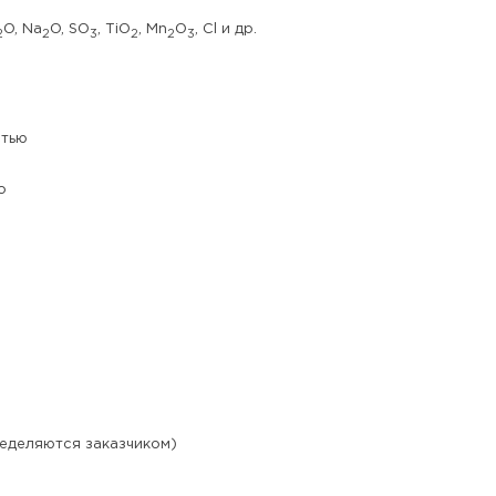
O, Na
O, SO
, TiO
, Mn
O
, Cl и др.
2
2
3
2
2
3
стью
о
еделяются заказчиком)