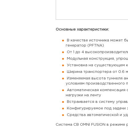
Основные характеристики:
В качестве источника может бы
генератор (PFTNA)
От 1 до 4 высокопроизводител
Модульная конструкция, упро
Установка на существующем к
Ширина транспортера от 0.6 м 
Изменяемая высота туннеля ан
условиям производственного 
Автоматическая компенсация 
нагрузки на ленту
Встраивается в систему управ
Конфигурируемое под задачи 
Средства автоматической и уд
Система CB OMNI FUSION в режиме р