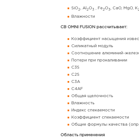
SiO
, Al
O
, Fe
O
, CaO, MgO, K
2
2
3
2
3
Влажности
CB OMNI FUSION рассчитывает:
Коэффициент насыщения изве
Силикатный модуль
Соотношение алюминий-желез
Потери при прокаливании
C3S
C2S
C3A
C4AF
Общая щелочность
Влажность
Индекс спекаемости
Коэффициент спекаемости
Общие формулы качества (опр
Область применения